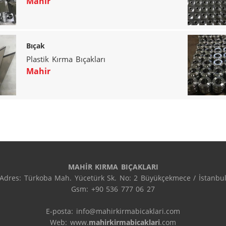
Mahir
Bıçak
Plastik Kırma Bıçakları
Mahir
MAHİR KIRMA BIÇAKLARI
Adres: Türkoba Mah. Yücetürk Sk. No: 2 Büyükçekmece / İstanbul
Gsm: +90 536 777 06 27

E-posta: info@mahirkirmabicaklari.com

Web: www.
mahirkirmabicaklari
.com