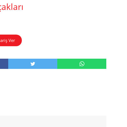
akları
ariş Ver