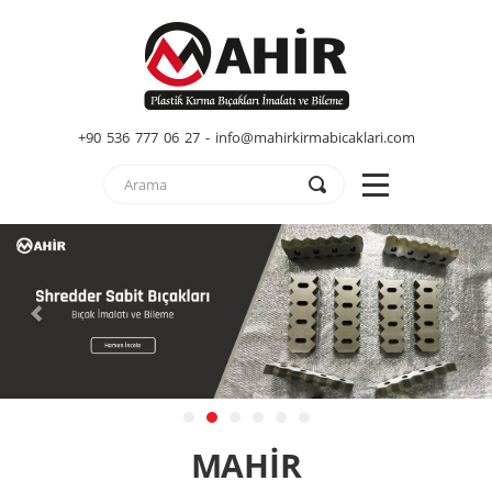
+90 536 777 06 27 - info@mahirkirmabicaklari.com
MAHİR